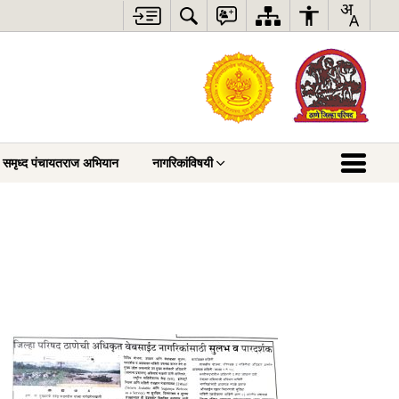
री समृध्द पंचायतराज अभियान
नागरिकांविषयी