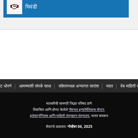
भिवंडी
ट धोरणे
आमच्याशी संपर्क साधा
संकेतस्थळ अभ्यागत सारांश
मदत
वेब माहिती 
मालकीची सामग्री जिल्हा परिषद ठाणे
विकसित आणि होस्ट केलेले
नॅशनल इन्फॉर्मतिकस सेन्टर
,
इलेक्ट्रॉनिक्स आणि माहिती तंत्रज्ञान मंत्रालय
, भारत सरकार
शेवटचे अद्यावत:
नोव्हेंबर 06, 2025