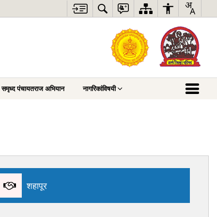
री समृध्द पंचायतराज अभियान
नागरिकांविषयी
शहापूर