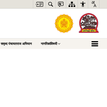
री समृध्द पंचायतराज अभियान
नागरिकांविषयी