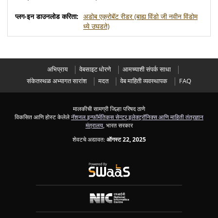
अडोब एक्रोबॅट रीडर
(बाह्य विंडो जी नवीन विंडोम
ध्ये उघडते)
अभिप्राय
वेबसाइट धोरणे
आमच्याशी संपर्क साधा
संकेतस्थळ अभ्यागत सारांश
मदत
वेब माहिती व्यवस्थापक
FAQ
मालकीची सामग्री जिल्हा परिषद ठाणे
विकसित आणि होस्ट केलेले
नॅशनल इन्फॉर्मतिकस सेन्टर
,
इलेक्ट्रॉनिक्स आणि माहिती तंत्रज्ञान
मंत्रालय
, भारत सरकार
शेवटचे अद्यावत:
ऑगस्ट 22, 2025