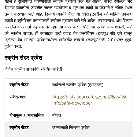
येईल हे सुनिश्चित करण्यासाठी सर्वोत्तम प्रयत्न केले गेले आहेत. संकेत स्थळला भेट
देणाऱ्या व्यक्तीला जास्तीत जास्त उपयोगता व सुलभता व्हावी या उद्देशाने हे संकेत स्थळ
तयार करण्यात आले आहे. दिव्यांग व्यक्तींकरीता या वेबसाइटवरील सर्व माहिती उपलब्ध
व्ह्यावी हे सुनिश्चित करण्यासाठी सर्वोत्तम प्रयत्न केले गेले आहेत. उदाहरणार्थ, अंध दिव्यांग
असलेले वापरकर्ता सहायक तंत्रज्ञानाचा वापर करून पोर्टलचा प्रवेश करू शकतो, जसे
की स्क्रीन वाचक. ही वेबसाइट वर्ल्ड वाइड वेब कंसोर्टियम (डब्ल्यू3 सी) द्वारे घालून
दिलेल्या वेब सामग्री प्रवेशनिर्धारण मार्गदर्शक तत्त्वांचे (डब्ल्यूसीएजी 2.0) स्तर एएची
पूर्तता करते.
स्क्रीन रीडर प्रवेश
विविध स्क्रीन वाचकांशी संबंधित माहिती
सर्वांसाठी स्क्रीन प्रवेश (एसएएफए)
https://lists.sourceforge.net/lists/list
info/safa-developer
मोफत
जाण्यासाठी सिस्टम प्रवेश