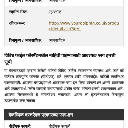
व्यावसायिक
सुपरनोव्हा
http://www.yourdolphin.co.uk/produ
ctdetail.asp?id=1
व्यावसायिक
विविध फाईल फॉरमॅटमधील माहिती पाहण्यासाठी आवश्यक प्लग-इनची
सूची
या वेबसाइटद्वारे प्रदान केलेली माहिती विविध फाईल स्वरुपनात उपलब्ध आहे, जसे की
पोर्टेबल डॉक्यूमेंट फॉरमॅट (पीडीएफ), वर्ड, एक्सेल आणि पॉवरपॉईंट. माहिती व्यवस्थित
पाहण्यासाठी, आपल्या ब्राउझरमध्ये आवश्यक प्लग-इन किंवा सॉफ्टवेअर असणे आवश्यक
आहे उदाहरणार्थ, फ्लॅश फायली पाहण्यासाठी ॲडोब फ्लॅश सॉफ्टवेअरची आवश्यकता आहे.
आपल्या सिस्टममध्ये हे सॉफ्टवेअर नसल्यास, आपण तो इंटरनेटवरून विनामूल्य
डाउनलोड करू शकता
वैकल्पिक दस्तऐवज प्रकारच्या प्लग-इन
पीडीएफ फायली